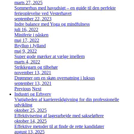
marts 27, 2025
Sommerhus med havudsigt – en guide til den perfekte
ferieoplevelse ved Vesterhavet
september 22, 2023
Indre balance med Yoga og mindfulness
juli 16, 2022
Miniferie i påsken
maj 17, 2022
Bryllup i Jylland
maj 9, 2022
Super gode mærker at vælge imellem
marts 4, 2022
Strikkegarn og tilbehør
november 13, 2021
Drømmer om en skøn overnatning i luksus
september 13, 2021
Previous
Next
Industri og Erhverv
Vigtigheden af karriererådgivning for din professionelle
udvikling
oktober 25, 2025
Effektivisering af lagerarbejde med sakseløftere
oktober 14, 2025
Effektive metoder til at finde de rette kandidater
august 13, 2025