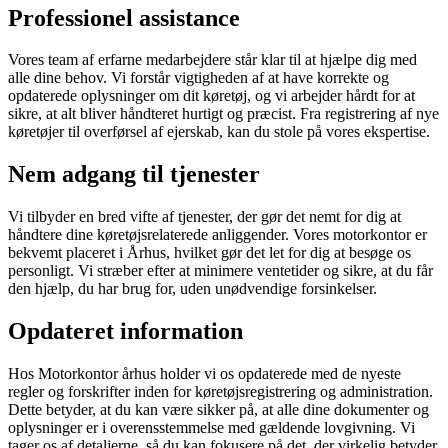
Professionel assistance
Vores team af erfarne medarbejdere står klar til at hjælpe dig med
alle dine behov. Vi forstår vigtigheden af at have korrekte og
opdaterede oplysninger om dit køretøj, og vi arbejder hårdt for at
sikre, at alt bliver håndteret hurtigt og præcist. Fra registrering af nye
køretøjer til overførsel af ejerskab, kan du stole på vores ekspertise.
Nem adgang til tjenester
Vi tilbyder en bred vifte af tjenester, der gør det nemt for dig at
håndtere dine køretøjsrelaterede anliggender. Vores motorkontor er
bekvemt placeret i Århus, hvilket gør det let for dig at besøge os
personligt. Vi stræber efter at minimere ventetider og sikre, at du får
den hjælp, du har brug for, uden unødvendige forsinkelser.
Opdateret information
Hos Motorkontor århus holder vi os opdaterede med de nyeste
regler og forskrifter inden for køretøjsregistrering og administration.
Dette betyder, at du kan være sikker på, at alle dine dokumenter og
oplysninger er i overensstemmelse med gældende lovgivning. Vi
tager os af detaljerne, så du kan fokusere på det, der virkelig betyder