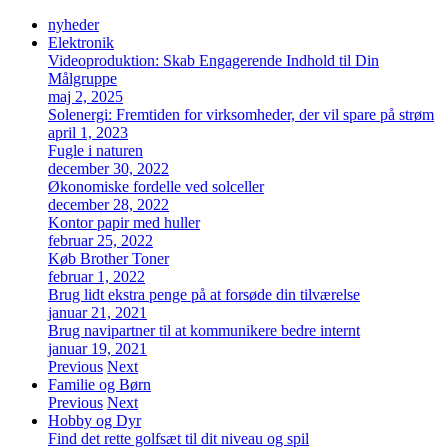
nyheder
Elektronik
Videoproduktion: Skab Engagerende Indhold til Din
Målgruppe
maj 2, 2025
Solenergi: Fremtiden for virksomheder, der vil spare på strøm
april 1, 2023
Fugle i naturen
december 30, 2022
Økonomiske fordelle ved solceller
december 28, 2022
Kontor papir med huller
februar 25, 2022
Køb Brother Toner
februar 1, 2022
Brug lidt ekstra penge på at forsøde din tilværelse
januar 21, 2021
Brug navipartner til at kommunikere bedre internt
januar 19, 2021
Previous
Next
Familie og Børn
Previous
Next
Hobby og Dyr
Find det rette golfsæt til dit niveau og spil