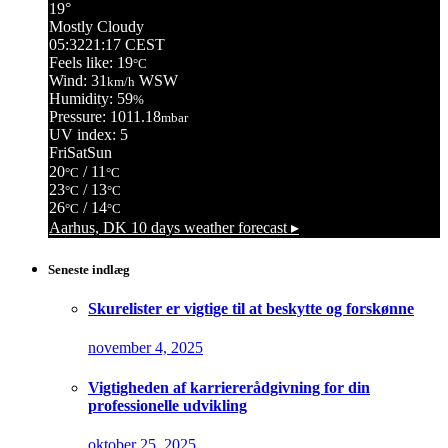
19°
Mostly Cloudy
05:32
21:17 CEST
Feels like: 19
°C
Wind: 31
WSW
km/h
Humidity: 59
%
Pressure: 1011.18
mbar
UV index: 5
Fri
Sat
Sun
20
/ 11
°C
°C
23
/ 13
°C
°C
26
/ 14
°C
°C
Aarhus, DK
10 days weather forecast ▸
Seneste indlæg
Skurelister er vigtige til at beskytte og forskønne
november 4, 2025
Vigtigheden af karriererådgivning for din
professionelle udvikling
oktober 25, 2025