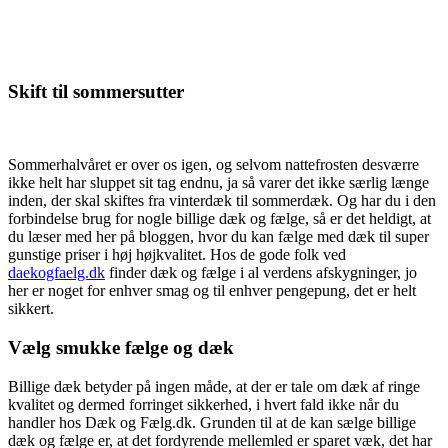
Skift til sommersutter
Sommerhalvåret er over os igen, og selvom nattefrosten desværre
ikke helt har sluppet sit tag endnu, ja så varer det ikke særlig længe
inden, der skal skiftes fra vinterdæk til sommerdæk. Og har du i den
forbindelse brug for nogle billige dæk og fælge, så er det heldigt, at
du læser med her på bloggen, hvor du kan fælge med dæk til super
gunstige priser i høj højkvalitet. Hos de gode folk ved
daekogfaelg.dk
finder dæk og fælge i al verdens afskygninger, jo
her er noget for enhver smag og til enhver pengepung, det er helt
sikkert.
Vælg smukke fælge og dæk
Billige dæk betyder på ingen måde, at der er tale om dæk af ringe
kvalitet og dermed forringet sikkerhed, i hvert fald ikke når du
handler hos Dæk og Fælg.dk. Grunden til at de kan sælge billige
dæk og fælge er, at det fordyrende mellemled er sparet væk, det har