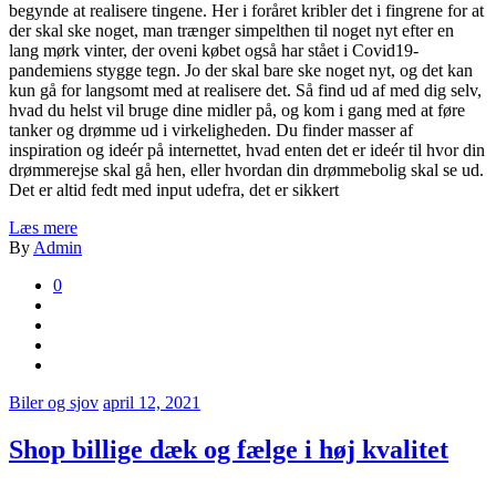
begynde at realisere tingene. Her i foråret kribler det i fingrene for at
der skal ske noget, man trænger simpelthen til noget nyt efter en
lang mørk vinter, der oveni købet også har stået i Covid19-
pandemiens stygge tegn. Jo der skal bare ske noget nyt, og det kan
kun gå for langsomt med at realisere det. Så find ud af med dig selv,
hvad du helst vil bruge dine midler på, og kom i gang med at føre
tanker og drømme ud i virkeligheden. Du finder masser af
inspiration og ideér på internettet, hvad enten det er ideér til hvor din
drømmerejse skal gå hen, eller hvordan din drømmebolig skal se ud.
Det er altid fedt med input udefra, det er sikkert
Læs mere
By
Admin
0
Biler og sjov
april 12, 2021
Shop billige dæk og fælge i høj kvalitet