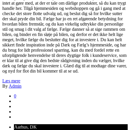
intet at gøre med, at der er tale om dårlige produkter, så du kan trygt
handle her. Tilgå hjemmesiden og webshoppen og gå i gang med at
checke det store flotte udvalg ud, og beslut dig så for hvilke sutter
der skal pryde din bil. Fælge har jo en ret afgørende betydning for
hvordan bilen fremstår, og du kan virkelig udtrykke din personlige
stil og smag i dit valg af fælge. Fælge danner så at sige rammen om
bilen, og binder en fin sløje på bilen, og derfor er det ikke helt lige
meget, hvilke fælge du beslutter dig for at investere i. Du kan helt
sikkert finde inspiration inde på Dæk og Fælg’s hjemmeside, og har
du brug for lidt professionel sparring, kan du med fordel rette en
uforpligtende henvendelse til deres dygtige folk i kundeservice, som
er klar til at give dig den bedste rådgivning inden du vælger, hvilke
dæk og fælge du skal investere i. Glæd dig til at modtage dine varer,
og nyd for flot din bil kommer til at se ud.
Læs mere
By
Admin
0
Aarhus, DK