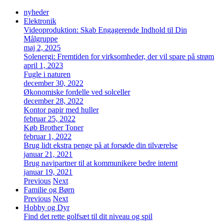
nyheder
Elektronik
Videoproduktion: Skab Engagerende Indhold til Din
Målgruppe
maj 2, 2025
Solenergi: Fremtiden for virksomheder, der vil spare på strøm
april 1, 2023
Fugle i naturen
december 30, 2022
Økonomiske fordelle ved solceller
december 28, 2022
Kontor papir med huller
februar 25, 2022
Køb Brother Toner
februar 1, 2022
Brug lidt ekstra penge på at forsøde din tilværelse
januar 21, 2021
Brug navipartner til at kommunikere bedre internt
januar 19, 2021
Previous
Next
Familie og Børn
Previous
Next
Hobby og Dyr
Find det rette golfsæt til dit niveau og spil