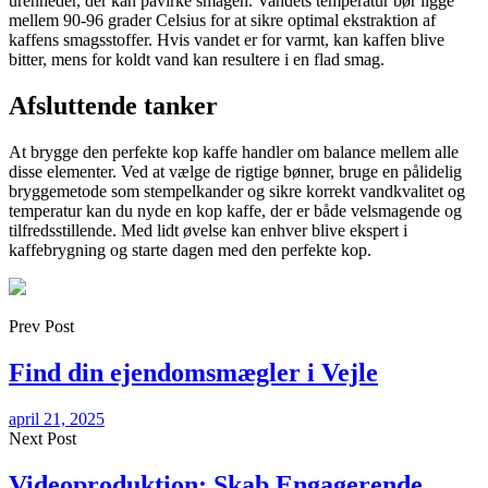
urenheder, der kan påvirke smagen. Vandets temperatur bør ligge
mellem 90-96 grader Celsius for at sikre optimal ekstraktion af
kaffens smagsstoffer. Hvis vandet er for varmt, kan kaffen blive
bitter, mens for koldt vand kan resultere i en flad smag.
Afsluttende tanker
At brygge den perfekte kop kaffe handler om balance mellem alle
disse elementer. Ved at vælge de rigtige bønner, bruge en pålidelig
bryggemetode som stempelkander og sikre korrekt vandkvalitet og
temperatur kan du nyde en kop kaffe, der er både velsmagende og
tilfredsstillende. Med lidt øvelse kan enhver blive ekspert i
kaffebrygning og starte dagen med den perfekte kop.
Prev Post
Find din ejendomsmægler i Vejle
april 21, 2025
Next Post
Videoproduktion: Skab Engagerende