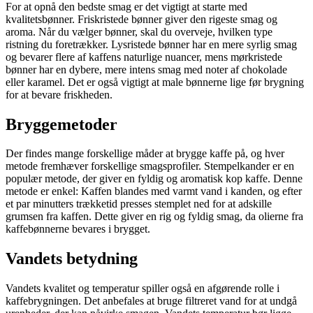
For at opnå den bedste smag er det vigtigt at starte med
kvalitetsbønner. Friskristede bønner giver den rigeste smag og
aroma. Når du vælger bønner, skal du overveje, hvilken type
ristning du foretrækker. Lysristede bønner har en mere syrlig smag
og bevarer flere af kaffens naturlige nuancer, mens mørkristede
bønner har en dybere, mere intens smag med noter af chokolade
eller karamel. Det er også vigtigt at male bønnerne lige før brygning
for at bevare friskheden.
Bryggemetoder
Der findes mange forskellige måder at brygge kaffe på, og hver
metode fremhæver forskellige smagsprofiler. Stempelkander er en
populær metode, der giver en fyldig og aromatisk kop kaffe. Denne
metode er enkel: Kaffen blandes med varmt vand i kanden, og efter
et par minutters trækketid presses stemplet ned for at adskille
grumsen fra kaffen. Dette giver en rig og fyldig smag, da olierne fra
kaffebønnerne bevares i brygget.
Vandets betydning
Vandets kvalitet og temperatur spiller også en afgørende rolle i
kaffebrygningen. Det anbefales at bruge filtreret vand for at undgå