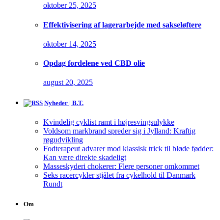
oktober 25, 2025
Effektivisering af lagerarbejde med sakseløftere
oktober 14, 2025
Opdag fordelene ved CBD olie
august 20, 2025
Nyheder | B.T.
Kvindelig cyklist ramt i højresvingsulykke
Voldsom markbrand spreder sig i Jylland: Kraftig
røgudvikling
Fodterapeut advarer mod klassisk trick til bløde fødder:
Kan være direkte skadeligt
Masseskyderi chokerer: Flere personer omkommet
Seks racercykler stjålet fra cykelhold til Danmark
Rundt
Om