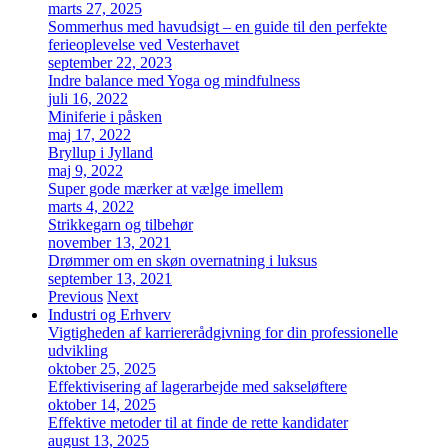
marts 27, 2025
Sommerhus med havudsigt – en guide til den perfekte
ferieoplevelse ved Vesterhavet
september 22, 2023
Indre balance med Yoga og mindfulness
juli 16, 2022
Miniferie i påsken
maj 17, 2022
Bryllup i Jylland
maj 9, 2022
Super gode mærker at vælge imellem
marts 4, 2022
Strikkegarn og tilbehør
november 13, 2021
Drømmer om en skøn overnatning i luksus
september 13, 2021
Previous
Next
Industri og Erhverv
Vigtigheden af karriererådgivning for din professionelle
udvikling
oktober 25, 2025
Effektivisering af lagerarbejde med sakseløftere
oktober 14, 2025
Effektive metoder til at finde de rette kandidater
august 13, 2025