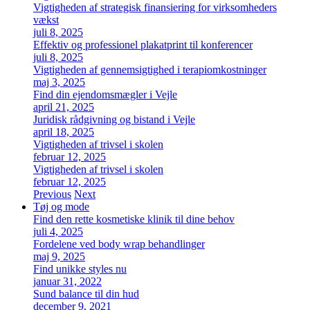
Vigtigheden af strategisk finansiering for virksomheders
vækst
juli 8, 2025
Effektiv og professionel plakatprint til konferencer
juli 8, 2025
Vigtigheden af gennemsigtighed i terapiomkostninger
maj 3, 2025
Find din ejendomsmægler i Vejle
april 21, 2025
Juridisk rådgivning og bistand i Vejle
april 18, 2025
Vigtigheden af trivsel i skolen
februar 12, 2025
Vigtigheden af trivsel i skolen
februar 12, 2025
Previous
Next
Tøj og mode
Find den rette kosmetiske klinik til dine behov
juli 4, 2025
Fordelene ved body wrap behandlinger
maj 9, 2025
Find unikke styles nu
januar 31, 2022
Sund balance til din hud
december 9, 2021