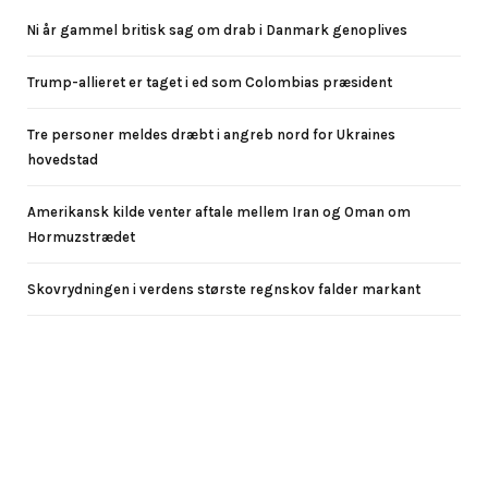
Ni år gammel britisk sag om drab i Danmark genoplives
Trump-allieret er taget i ed som Colombias præsident
Tre personer meldes dræbt i angreb nord for Ukraines
hovedstad
Amerikansk kilde venter aftale mellem Iran og Oman om
Hormuzstrædet
Skovrydningen i verdens største regnskov falder markant