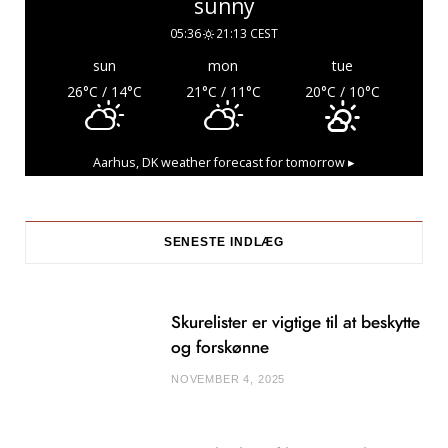
sunny
05:36
21:13 CEST
sun
mon
tue
26
°C
/ 14
°C
21
°C
/ 11
°C
20
°C
/ 10
°C
Aarhus, DK
weather forecast for tomorrow ▸
SENESTE INDLÆG
Skurelister er vigtige til at beskytte
og forskønne
NOVEMBER 4, 2025