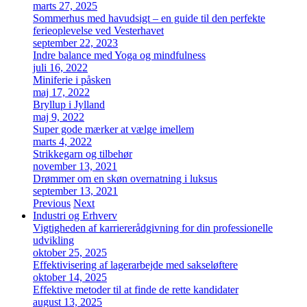
marts 27, 2025
Sommerhus med havudsigt – en guide til den perfekte
ferieoplevelse ved Vesterhavet
september 22, 2023
Indre balance med Yoga og mindfulness
juli 16, 2022
Miniferie i påsken
maj 17, 2022
Bryllup i Jylland
maj 9, 2022
Super gode mærker at vælge imellem
marts 4, 2022
Strikkegarn og tilbehør
november 13, 2021
Drømmer om en skøn overnatning i luksus
september 13, 2021
Previous
Next
Industri og Erhverv
Vigtigheden af karriererådgivning for din professionelle
udvikling
oktober 25, 2025
Effektivisering af lagerarbejde med sakseløftere
oktober 14, 2025
Effektive metoder til at finde de rette kandidater
august 13, 2025