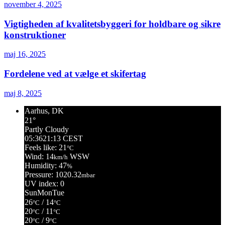
november 4, 2025
Vigtigheden af kvalitetsbyggeri for holdbare og sikre
konstruktioner
maj 16, 2025
Fordelene ved at vælge et skifertag
maj 8, 2025
Aarhus, DK
21°
Partly Cloudy
05:36
21:13 CEST
Feels like: 21
°C
Wind: 14
WSW
km/h
Humidity: 47
%
Pressure: 1020.32
mbar
UV index: 0
Sun
Mon
Tue
26
/ 14
°C
°C
20
/ 11
°C
°C
20
/ 9
°C
°C