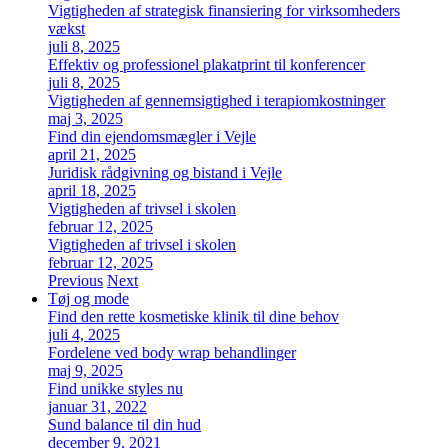
Vigtigheden af strategisk finansiering for virksomheders
vækst
juli 8, 2025
Effektiv og professionel plakatprint til konferencer
juli 8, 2025
Vigtigheden af gennemsigtighed i terapiomkostninger
maj 3, 2025
Find din ejendomsmægler i Vejle
april 21, 2025
Juridisk rådgivning og bistand i Vejle
april 18, 2025
Vigtigheden af trivsel i skolen
februar 12, 2025
Vigtigheden af trivsel i skolen
februar 12, 2025
Previous
Next
Tøj og mode
Find den rette kosmetiske klinik til dine behov
juli 4, 2025
Fordelene ved body wrap behandlinger
maj 9, 2025
Find unikke styles nu
januar 31, 2022
Sund balance til din hud
december 9, 2021