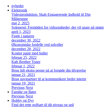
nyheder
Elektronik
Videoproduktion: Skab Engagerende Indhold til Din
Målgruppe
maj 2, 2025
Solenergi: Fremtiden for virksomheder, der vil spare på strøm
april 1, 2023
Fugle i naturen
december 30, 2022
Økonomiske fordelle ved solceller
december 28, 2022
Kontor papir med huller
februar 25, 2022
Køb Brother Toner
februar 1, 2022
Brug lidt ekstra penge på at forsøde din tilværelse
januar 21, 2021
Brug navipartner til at kommunikere bedre internt
januar 19, 2021
Previous
Next
Familie og Børn
Previous
Next
Hobby og Dyr
Find det rette golfsæt til dit niveau og spil