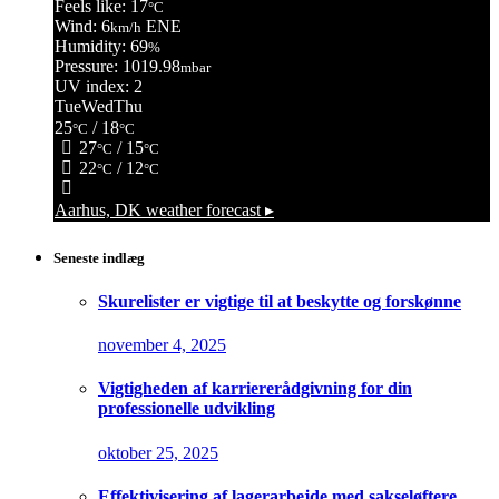
Feels like: 17
°C
Wind: 6
ENE
km/h
Humidity: 69
%
Pressure: 1019.98
mbar
UV index: 2
Tue
Wed
Thu
25
/ 18
°C
°C
27
/ 15
°C
°C
22
/ 12
°C
°C
Aarhus, DK
weather forecast ▸
Seneste indlæg
Skurelister er vigtige til at beskytte og forskønne
november 4, 2025
Vigtigheden af karriererådgivning for din
professionelle udvikling
oktober 25, 2025
Effektivisering af lagerarbejde med sakseløftere