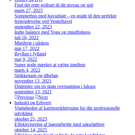
Find det rette golfsæt til dit niveau og spil
marts 27, 2025
Sommerhus med havudsigt – en guide til den perfekte
ferieoplevelse ved Vesterhavet
september 22, 2023
Indre balance med Yoga og mindfulness
juli 16, 2022
Miniferie i påsken
maj 17, 2022
Bryllup i Jylland
maj 9, 2022
Super gode mærker at vælge imellem
marts 4, 2022
Strikkegarn og tilbehør
november 13, 2021
Drømmer om en skøn overnatning i luksus
september 13, 2021
Previous
Next
Industri og Erhverv
Vigtigheden af karriererådgivning for din professionelle
udvikling
oktober 25, 2025
Effektivisering af lagerarbejde med sakseløftere
oktober 14, 2025