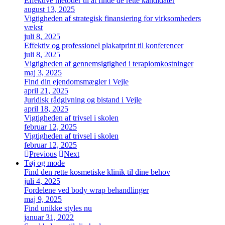
Effektive metoder til at finde de rette kandidater
august 13, 2025
Vigtigheden af strategisk finansiering for virksomheders
vækst
juli 8, 2025
Effektiv og professionel plakatprint til konferencer
juli 8, 2025
Vigtigheden af gennemsigtighed i terapiomkostninger
maj 3, 2025
Find din ejendomsmægler i Vejle
april 21, 2025
Juridisk rådgivning og bistand i Vejle
april 18, 2025
Vigtigheden af trivsel i skolen
februar 12, 2025
Vigtigheden af trivsel i skolen
februar 12, 2025
Previous
Next
Tøj og mode
Find den rette kosmetiske klinik til dine behov
juli 4, 2025
Fordelene ved body wrap behandlinger
maj 9, 2025
Find unikke styles nu
januar 31, 2022