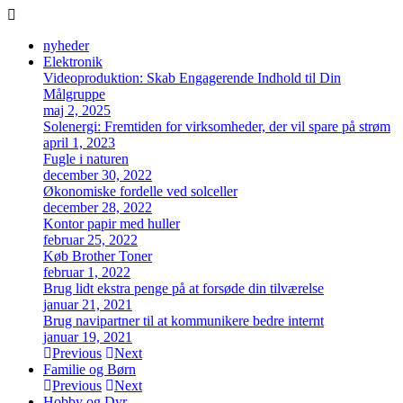
nyheder
Elektronik
Videoproduktion: Skab Engagerende Indhold til Din
Målgruppe
maj 2, 2025
Solenergi: Fremtiden for virksomheder, der vil spare på strøm
april 1, 2023
Fugle i naturen
december 30, 2022
Økonomiske fordelle ved solceller
december 28, 2022
Kontor papir med huller
februar 25, 2022
Køb Brother Toner
februar 1, 2022
Brug lidt ekstra penge på at forsøde din tilværelse
januar 21, 2021
Brug navipartner til at kommunikere bedre internt
januar 19, 2021
Previous
Next
Familie og Børn
Previous
Next
Hobby og Dyr