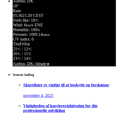
Aarhus, DK
18°
Rain
05:30
21:20 CEST
Feels like: 18
°C
Wind: 6
ENE
km/h
Humidity: 100
%
Pressure: 1009.14
mbar
UV index: 0
Thu
Fri
Sat
21
/ 12
°C
°C
20
/ 11
°C
°C
23
/ 14
°C
°C
Aarhus, DK
climate ▸
Seneste indlæg
Skurelister er vigtige til at beskytte og forskønne
november 4, 2025
Vigtigheden af karriererådgivning for din
professionelle udvikling