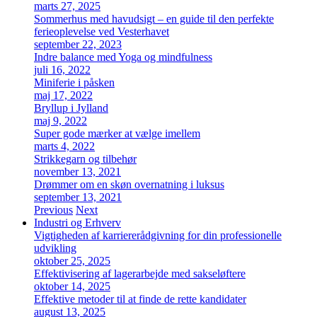
marts 27, 2025
Sommerhus med havudsigt – en guide til den perfekte
ferieoplevelse ved Vesterhavet
september 22, 2023
Indre balance med Yoga og mindfulness
juli 16, 2022
Miniferie i påsken
maj 17, 2022
Bryllup i Jylland
maj 9, 2022
Super gode mærker at vælge imellem
marts 4, 2022
Strikkegarn og tilbehør
november 13, 2021
Drømmer om en skøn overnatning i luksus
september 13, 2021
Previous
Next
Industri og Erhverv
Vigtigheden af karriererådgivning for din professionelle
udvikling
oktober 25, 2025
Effektivisering af lagerarbejde med sakseløftere
oktober 14, 2025
Effektive metoder til at finde de rette kandidater
august 13, 2025