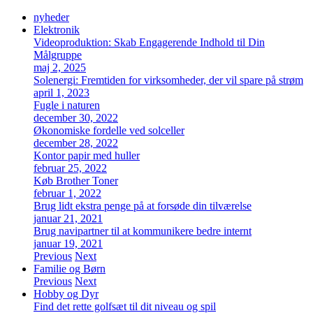
nyheder
Elektronik
Videoproduktion: Skab Engagerende Indhold til Din
Målgruppe
maj 2, 2025
Solenergi: Fremtiden for virksomheder, der vil spare på strøm
april 1, 2023
Fugle i naturen
december 30, 2022
Økonomiske fordelle ved solceller
december 28, 2022
Kontor papir med huller
februar 25, 2022
Køb Brother Toner
februar 1, 2022
Brug lidt ekstra penge på at forsøde din tilværelse
januar 21, 2021
Brug navipartner til at kommunikere bedre internt
januar 19, 2021
Previous
Next
Familie og Børn
Previous
Next
Hobby og Dyr
Find det rette golfsæt til dit niveau og spil