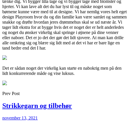
tænke dig. Vi bygger lilla tage og vi bygger tage med blomster og
hjerter. Vi kan lave alt det du har lyst til og måske noget som
børnene kunne være med til at designe. Vi har nemlig vores helt eget
design Playroom hvor du og din familie kan være samlet og sammen
snakke og drøfte hvordan jeres drømmehus skal se ud næste år. Vi
tager lidt ekstra for at bygge hvis det er noget der er helt anderledes
og noget du ønsker virkelig skal springe i øjnene på dine venner
eller naboer. Det er jo det der gør det lidt sjovere. At man kan drille
alle omkring sig og blære sig lidt med at det vi har er bare lige en
tand bedre end det I har.
Det er sådan noget der virkelig kan starte en nabokrig men på den
lidt konkurrerende måde og vise luksus.
Prev Post
Strikkegarn og tilbehør
november 13, 2021