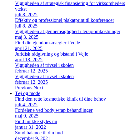
Vigtigheden af strategisk finansiering for virksomheders
vækst
juli 8, 2025
Effektiv og professionel plakatprint til konferencer
juli 8, 2025
Vigtigheden af gennemsigtighed i terapiomkostninger
maj 3, 2025
Find din ejendomsmægler i Vejle
april 21, 2025
Juridisk rådgivning og bistand i Vejle
april 18, 2025
Vigtigheden af trivsel i skolen
februar 12, 2025
Vigtigheden af trivsel i skolen
februar 12, 2025
Previous
Next
Tøj og mode
Find den rette kosmetiske klinik til dine behov
juli 4, 2025
Fordelene ved body wrap behandlinger
maj 9, 2025
Find unikke styles nu
januar 31, 2022
Sund balance til din hud
december 9, 2021