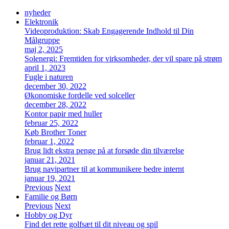
nyheder
Elektronik
Videoproduktion: Skab Engagerende Indhold til Din
Målgruppe
maj 2, 2025
Solenergi: Fremtiden for virksomheder, der vil spare på strøm
april 1, 2023
Fugle i naturen
december 30, 2022
Økonomiske fordelle ved solceller
december 28, 2022
Kontor papir med huller
februar 25, 2022
Køb Brother Toner
februar 1, 2022
Brug lidt ekstra penge på at forsøde din tilværelse
januar 21, 2021
Brug navipartner til at kommunikere bedre internt
januar 19, 2021
Previous
Next
Familie og Børn
Previous
Next
Hobby og Dyr
Find det rette golfsæt til dit niveau og spil