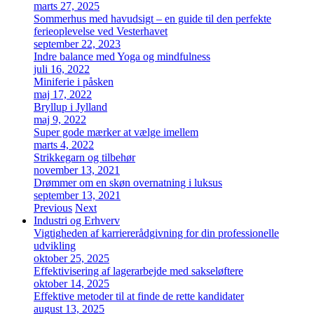
marts 27, 2025
Sommerhus med havudsigt – en guide til den perfekte
ferieoplevelse ved Vesterhavet
september 22, 2023
Indre balance med Yoga og mindfulness
juli 16, 2022
Miniferie i påsken
maj 17, 2022
Bryllup i Jylland
maj 9, 2022
Super gode mærker at vælge imellem
marts 4, 2022
Strikkegarn og tilbehør
november 13, 2021
Drømmer om en skøn overnatning i luksus
september 13, 2021
Previous
Next
Industri og Erhverv
Vigtigheden af karriererådgivning for din professionelle
udvikling
oktober 25, 2025
Effektivisering af lagerarbejde med sakseløftere
oktober 14, 2025
Effektive metoder til at finde de rette kandidater
august 13, 2025