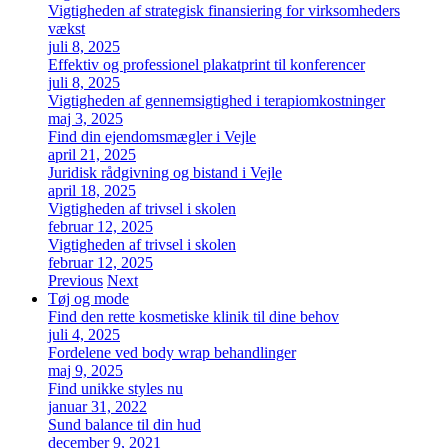
Vigtigheden af strategisk finansiering for virksomheders
vækst
juli 8, 2025
Effektiv og professionel plakatprint til konferencer
juli 8, 2025
Vigtigheden af gennemsigtighed i terapiomkostninger
maj 3, 2025
Find din ejendomsmægler i Vejle
april 21, 2025
Juridisk rådgivning og bistand i Vejle
april 18, 2025
Vigtigheden af trivsel i skolen
februar 12, 2025
Vigtigheden af trivsel i skolen
februar 12, 2025
Previous
Next
Tøj og mode
Find den rette kosmetiske klinik til dine behov
juli 4, 2025
Fordelene ved body wrap behandlinger
maj 9, 2025
Find unikke styles nu
januar 31, 2022
Sund balance til din hud
december 9, 2021