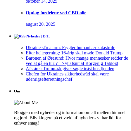
oktober 14, 2025
Opdag fordelene ved CBD olie
august 20, 2025
Nyheder | B.T.
Ukraine slår alarm: Frygter humanitær katastrofe
Efter heltegerning: 16-årig skal møde Donald Trump
Baronen af Øresund: Hvor mange mennesker redder de
ved at gå en tur!? - Nyt afsnit af Borgerlig Tabloid
Afsløret: Trump-rådgiver søgte trøst hos fjenden
Chefen for Ukraines sikkerhedsråd skal være
udenrigsefterretningschef
Om
Bloggen med nyheder og information om alt mellem himmel
og jord. Bliv klogere på et væld af nyheder - vi har lidt for
enhver smag!