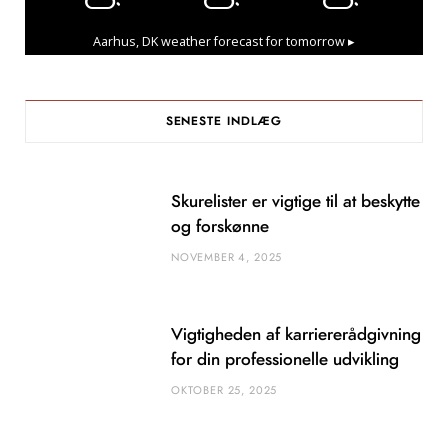
Aarhus, DK
weather forecast for tomorrow ▸
SENESTE INDLÆG
Skurelister er vigtige til at beskytte
og forskønne
NOVEMBER 4, 2025
Vigtigheden af karriererådgivning
for din professionelle udvikling
OKTOBER 25, 2025