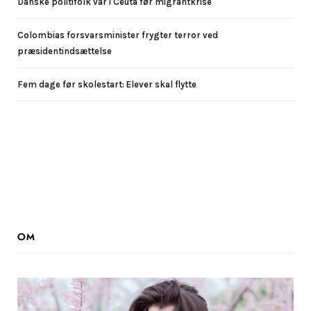
Danske politifolk var i Ceuta før migrantkrise
Colombias forsvarsminister frygter terror ved
præsidentindsættelse
Fem dage før skolestart: Elever skal flytte
OM