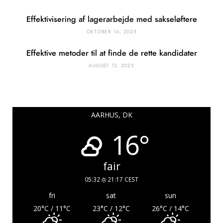
Effektivisering af lagerarbejde med sakseløftere
OKTOBER 14, 2025
Effektive metoder til at finde de rette kandidater
AUGUST 13, 2025
AARHUS, DK
16°
fair
05:32
21:17 CEST
fri
sat
sun
20
°C
/ 11
°C
23
°C
/ 12
°C
26
°C
/ 14
°C