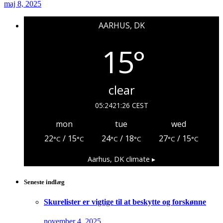
maj 8, 2025
AARHUS, DK
15°
clear
05:24
21:26 CEST
mon
tue
wed
22
/ 15
24
/ 18
27
/ 15
°C
°C
°C
°C
°C
°C
Aarhus, DK
climate ▸
Seneste indlæg
Skurelister er vigtige til at beskytte og forskønne
november 4, 2025