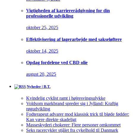
Vigtigheden af karriererådgivning for din
professionelle udvikling
oktober 25, 2025
Effektivisering af lagerarbejde med sakseløftere
oktober 14, 2025
Opdag fordelene ved CBD olie
august 20, 2025
Nyheder | B.T.
Kvindelig cyklist ramt i højresvingsulykke
Voldsom markbrand spreder sig i Jylland: Kraftig
røgudvikling
Fodterapeut advarer mod klassisk trick til bløde fødder:
Kan være direkte skadeligt
Masseskyderi chokerer: Flere personer omkommet
Seks racercykler stjålet fra cykelhold til Danmark