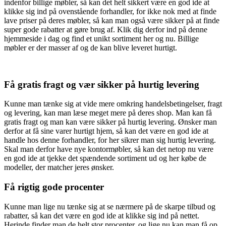
indenfor billige møbler, så kan det helt sikkert være en god ide at
klikke sig ind på ovenstående forhandler, for ikke nok med at finde
lave priser på deres møbler, så kan man også være sikker på at finde
super gode rabatter at gøre brug af. Klik dig derfor ind på denne
hjemmeside i dag og find et unikt sortiment her og nu. Billige
møbler er der masser af og de kan blive leveret hurtigt.
Få gratis fragt og vær sikker på hurtig levering
Kunne man tænke sig at vide mere omkring handelsbetingelser, fragt
og levering, kan man læse meget mere på deres shop. Man kan få
gratis fragt og man kan være sikker på hurtig levering. Ønsker man
derfor at få sine varer hurtigt hjem, så kan det være en god ide at
handle hos denne forhandler, for her sikrer man sig hurtig levering.
Skal man derfor have nye kontormøbler, så kan det netop nu være
en god ide at tjekke det spændende sortiment ud og her købe de
modeller, der matcher jeres ønsker.
Få rigtig gode procenter
Kunne man lige nu tænke sig at se nærmere på de skarpe tilbud og
rabatter, så kan det være en god ide at klikke sig ind på nettet.
Herinde finder man de helt stor procenter, og lige nu kan man få op