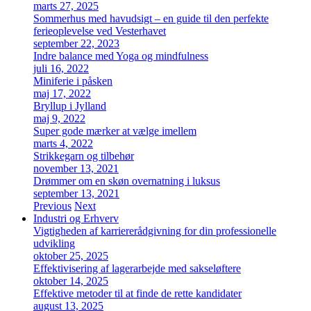
marts 27, 2025
Sommerhus med havudsigt – en guide til den perfekte
ferieoplevelse ved Vesterhavet
september 22, 2023
Indre balance med Yoga og mindfulness
juli 16, 2022
Miniferie i påsken
maj 17, 2022
Bryllup i Jylland
maj 9, 2022
Super gode mærker at vælge imellem
marts 4, 2022
Strikkegarn og tilbehør
november 13, 2021
Drømmer om en skøn overnatning i luksus
september 13, 2021
Previous
Next
Industri og Erhverv
Vigtigheden af karriererådgivning for din professionelle
udvikling
oktober 25, 2025
Effektivisering af lagerarbejde med sakseløftere
oktober 14, 2025
Effektive metoder til at finde de rette kandidater
august 13, 2025