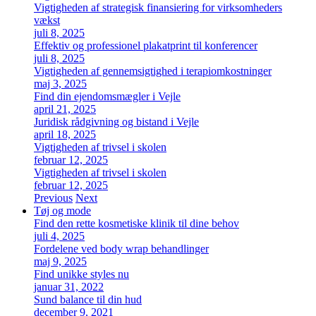
Vigtigheden af strategisk finansiering for virksomheders
vækst
juli 8, 2025
Effektiv og professionel plakatprint til konferencer
juli 8, 2025
Vigtigheden af gennemsigtighed i terapiomkostninger
maj 3, 2025
Find din ejendomsmægler i Vejle
april 21, 2025
Juridisk rådgivning og bistand i Vejle
april 18, 2025
Vigtigheden af trivsel i skolen
februar 12, 2025
Vigtigheden af trivsel i skolen
februar 12, 2025
Previous
Next
Tøj og mode
Find den rette kosmetiske klinik til dine behov
juli 4, 2025
Fordelene ved body wrap behandlinger
maj 9, 2025
Find unikke styles nu
januar 31, 2022
Sund balance til din hud
december 9, 2021