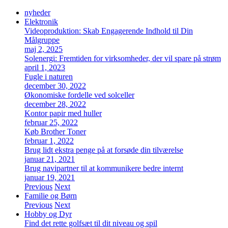
nyheder
Elektronik
Videoproduktion: Skab Engagerende Indhold til Din
Målgruppe
maj 2, 2025
Solenergi: Fremtiden for virksomheder, der vil spare på strøm
april 1, 2023
Fugle i naturen
december 30, 2022
Økonomiske fordelle ved solceller
december 28, 2022
Kontor papir med huller
februar 25, 2022
Køb Brother Toner
februar 1, 2022
Brug lidt ekstra penge på at forsøde din tilværelse
januar 21, 2021
Brug navipartner til at kommunikere bedre internt
januar 19, 2021
Previous
Next
Familie og Børn
Previous
Next
Hobby og Dyr
Find det rette golfsæt til dit niveau og spil