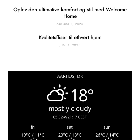
Oplev den ultimative komfort og stil med Welcome
Home
AUGUST 1, 2025
Kvalitetsfliser til ethvert hjem
JUNI 4, 2025
AARHUS, DK
18°
mostly cloudy
05:32
21:17 CEST
fri
sat
sun
19
°C
/ 11
°C
23
°C
/ 13
°C
26
°C
/ 14
°C